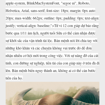
apple-system, BlinkMacSystemFont, "segoe ui", Roboto,
Helvetica, Arial, sans-serif; font-size: 18px; margin: 0px auto
20px; max-width: 662px; outline: 0px; padding: 0px; text-align:
justify; vertical-align: baseline;">Tử vi 12 con giáp dự báo rằng
bước qua 1/11 âm lịch, người tuổi Sửu có thể cảm nhận được
sự khởi sắc của vận trình tài lộc. Bản mệnh nói lời chia tay với
những khó khăn và các chuyện không vui trước đó để đón
nhận nhiều cơ hội mới trong công việc. Với sự nâng đỡ của cát
tinh, con đường sự nghiệp, tiền tài của con giáp này ở trên đà đi
lên. Bản mệnh biến nguy thành an, không ai có thể cản bước
tiến của họ.